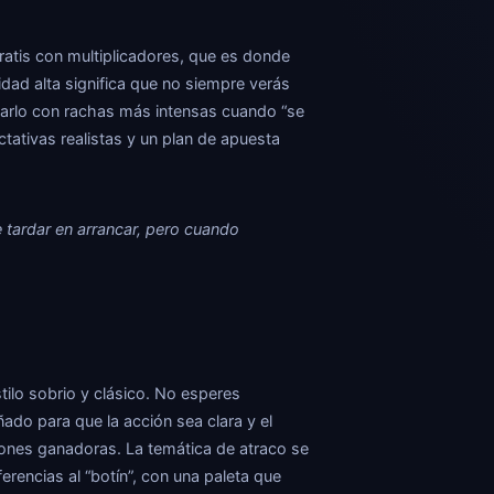
ratis con multiplicadores, que es donde
lidad alta significa que no siempre verás
arlo con rachas más intensas cuando “se
tativas realistas y un plan de apuesta
tardar en arrancar, pero cuando
tilo sobrio y clásico. No esperes
ado para que la acción sea clara y el
iones ganadoras. La temática de atraco se
erencias al “botín”, con una paleta que