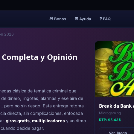
🎁 Bonos
💬 Ayuda
❓ FAQ
ión 2026
 Completa y Opinión
edas clásica de temática criminal que
de dinero, lingotes, alarmas y ese aire de
Break da Bank 
 pero no sin riesgo. Esta entrega retoma
iencia directa, sin complicaciones, enfocada
Microgaming
RTP:
95.43
%
al:
giros gratis
,
multiplicadores
y un ritmo
 cuando decide pagar.
Ver Juego