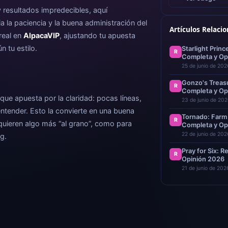
 resultados impredecibles, aquí
 la paciencia y la buena administración del
Artículos Relaci
real en
AlpacaVIP
, ajustando tu apuesta
 tu estilo.
Starlight Prin
R
Completa y Op
25 de junio de 202
Gonzo's Treas
R
Completa y Op
ue apuesta por la claridad: pocas líneas,
23 de junio de 202
ntender. Esto la convierte en una buena
Tornado: Farm
R
quieren algo más “al grano”, como para
Completa y Op
22 de junio de 202
g.
Pray for Six: 
R
Opinión 2026
21 de junio de 202