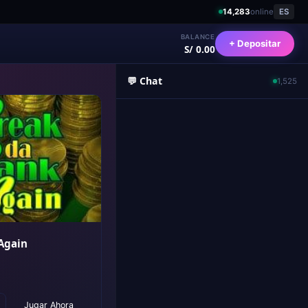
14,283
online
ES
BALANCE
+ Depositar
S/ 0.00
💬 Chat
1,525
Again
Jugar Ahora