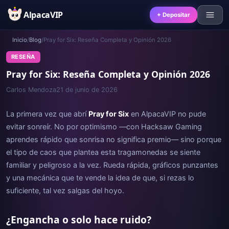
AlpacaVIP
+ Depositar
Inicio
/
Blog
/
Pray for Six: Reseña Completa y Opinión 2026
RESEÑA
Pray for Six: Reseña Completa y Opinión 2026
Carlos Mendoza
21 de junio de 2026
La primera vez que abrí
Pray for Six
en AlpacaVIP no pude
evitar sonreír. No por optimismo —con Hacksaw Gaming
aprendes rápido que sonrisa no significa premio— sino porque
el tipo de caos que plantea esta tragamonedas se siente
familiar y peligroso a la vez. Rueda rápida, gráficos punzantes
y una mecánica que te vende la idea de que, si rezas lo
suficiente, tal vez salgas del hoyo.
¿Engancha o solo hace ruido?