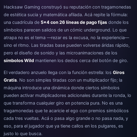
Hacksaw Gaming construyó su reputación con tragamonedas
de estética sucia y matemática afilada. Acá repite la fórmula:
una cuadrícula de
5x4 con 26 líneas de pago fijas
donde los
símbolos parecen salidos de un cómic underground. Lo que
atrapa no es el tema —rezar es la excusa, no la experiencia—
sino el ritmo. Las tiradas base pueden volverse áridas rápido,
pero el diseño de sonido y las microanimaciones de los
símbolos Wild
mantienen los dedos cerca del botón de giro.
El verdadero anzuelo llega con la función estrella: los
Giros
Gratis
. No son simples tiradas con un multiplicador fijo; la
máquina introduce una dinámica donde ciertos símbolos
pueden activar multiplicadores adicionales durante la ronda, lo
que transforma cualquier giro en potencia pura. No es una
tragamonedas que te acaricie el ego con premios simbólicos
cada tres vueltas. Acá o pasa algo grande o no pasa nada, y
eso, para el jugador que ya tiene callos en los pulgares, es
justo lo que busca.