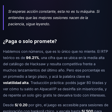
Si esperas acción constante, esta no es tu máquina. Si
entiendes que las mejores sesiones nacen de la
paciencia, sigue leyendo.
¿Paga o solo promete?
Hablemos con números, que es lo único que no miente. El RTP
teórico es de
96.21%
, una cifra que se ubica en la media alta
del catálogo de Hacksaw y resulta competitiva frente a
muchos lanzamientos del último año. Pero ese porcentaje es
un promedio a largo plazo, y acá la palabra clave es
volatilidad alta
. Traducción práctica: podés jugar 80 tiradas y
ver cómo tu saldo en AlpacaVIP se desinfla sin misericordia, y
de repente un solo giro gratis te devuelva todo con intereses.
Desde
S/ 0.20
por giro, el juego es accesible para sesiones de
exploración con bankroll chico, y escala hasta
S/ 500
para