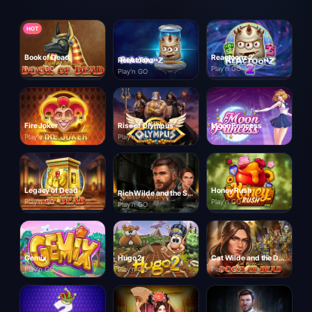
HOT
Book of Dead
Reactoonz 2
Reactoonz
Play'n GO
Play'n GO
Play'n GO
Fire Joker
Rise of Olympus
Moon Princess
Play'n GO
Play'n GO
Play'n GO
Legacy of Dead
Honey Rush
Rich Wilde and the Shield of Athena
Play'n GO
Play'n GO
Play'n GO
Gemix
Hugo 2
Cat Wilde and the Doom of Dead
Play'n GO
Play'n GO
Play'n GO