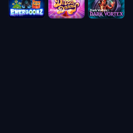
Energoonz
Disco Danny
Dark Vortex
Play'n GO
Play'n GO
Play'n GO