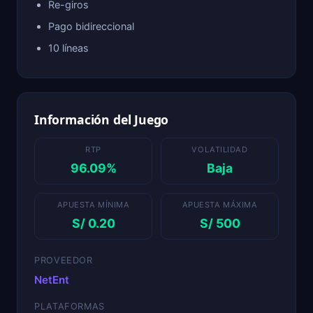
Re-giros
Pago bidireccional
10 líneas
Información del Juego
RTP
VOLATILIDAD
96.09%
Baja
APUESTA MÍNIMA
APUESTA MÁXIMA
S/ 0.20
S/ 500
PROVEEDOR
NetEnt
PLATAFORMAS