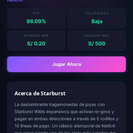
RTP
VOLATILIDAD
96.09%
Baja
APUESTA MIN
APUESTA MAX
S/ 0.20
S/ 500
Jugar Ahora
Acerca de
Starburst
La deslumbrante tragamonedas de joyas con
Starburst Wilds expansivos que activan re-giros y
pagan en ambas direcciones a través de 5 rodillos y
10 líneas de pago. Un clásico atemporal de NetEnt
que sigue siendo uno de los slots más jugados del