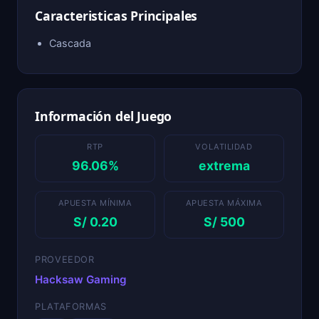
Caracteristicas Principales
Cascada
Información del Juego
RTP
VOLATILIDAD
96.06%
extrema
APUESTA MÍNIMA
APUESTA MÁXIMA
S/ 0.20
S/ 500
PROVEEDOR
Hacksaw Gaming
PLATAFORMAS