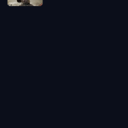
Nolimit City