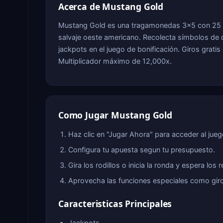
Acerca de
Mustang Gold
Mustang Gold es una tragamonedas 3x5 con 25 l
salvaje oeste americano. Recolecta símbolos de 
jackpots en el juego de bonificación. Giros gratis 
Multiplicador máximo de 12,000x.
Como Jugar
Mustang Gold
Haz clic en "Jugar Ahora" para acceder al jueg
Configura tu apuesta segun tu presupuesto.
Gira los rodillos o inicia la ronda y espera los 
Aprovecha las funciones especiales como giros
Caracteristicas Principales
Jackpots