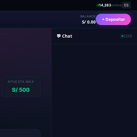
14,283
online
ES
BALANCE
+ Depositar
S/ 0.00
💬 Chat
1,525
APUESTA MAX
S/ 500