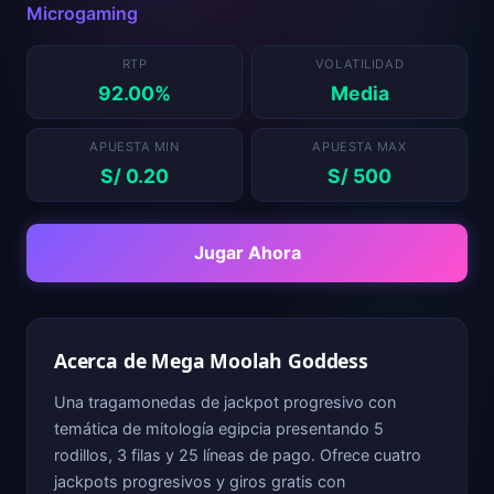
Microgaming
RTP
VOLATILIDAD
92.00%
Media
APUESTA MIN
APUESTA MAX
S/ 0.20
S/ 500
Jugar Ahora
Acerca de
Mega Moolah Goddess
Una tragamonedas de jackpot progresivo con
temática de mitología egipcia presentando 5
rodillos, 3 filas y 25 líneas de pago. Ofrece cuatro
jackpots progresivos y giros gratis con