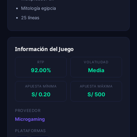
Mitología egipcia
25 líneas
Información del Juego
RTP
VOLATILIDAD
92.00%
Media
APUESTA MÍNIMA
APUESTA MÁXIMA
S/ 0.20
S/ 500
PROVEEDOR
Microgaming
PLATAFORMAS