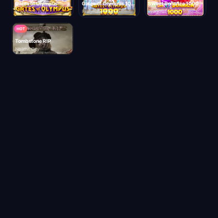
Gates of Olympus
Gates of Olympus 1000
Sweet Bonanza 1000
Pragmatic Play
Pragmatic Play
Pragmatic Play
HOT
Tombstone RIP
Nolimit City