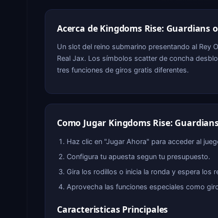
Acerca de
Kingdoms Rise: Guardians o
Un slot del reino submarino presentando al Rey Od
Real Jax. Los símbolos scatter de concha desbl
tres funciones de giros gratis diferentes.
Como Jugar
Kingdoms Rise: Guardians
Haz clic en "Jugar Ahora" para acceder al jueg
Configura tu apuesta segun tu presupuesto.
Gira los rodillos o inicia la ronda y espera los 
Aprovecha las funciones especiales como giros
Caracteristicas Principales