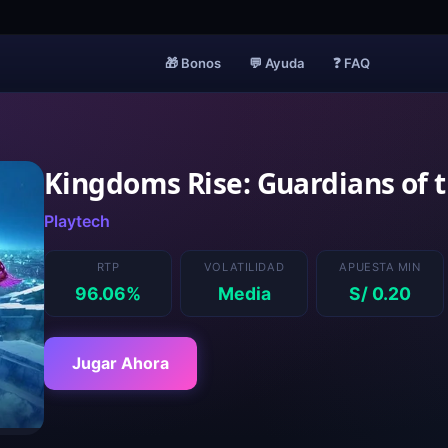
🎁 Bonos
💬 Ayuda
❓ FAQ
Kingdoms Rise: Guardians of 
Playtech
RTP
VOLATILIDAD
APUESTA MIN
96.06%
Media
S/ 0.20
Jugar Ahora