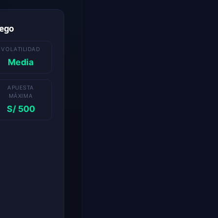
uego
VOLATILIDAD
Media
APUESTA
MÁXIMA
S/ 500