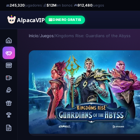
👥
💰
🎮
245,320
jugadores
|
$
12
M
en bonos
|
912,480
juegos
AlpacaVIP
🎰 DINERO GRATIS
Inicio
/
Juegos
/
Kingdoms Rise: Guardians of the Abyss
7
7
7