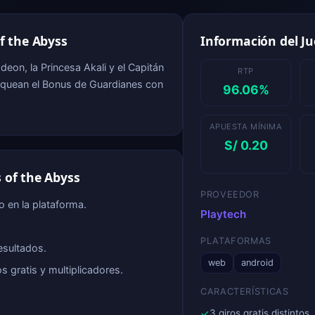
f the Abyss
Información del J
eon, la Princesa Akali y el Capitán
RTP
oquean el Bonus de Guardianes con
96.06%
APUESTA MÍNIMA
S/ 0.20
 of the Abyss
PROVEEDOR
o en la plataforma.
Playtech
PLATAFORMAS
resultados.
web
android
 gratis y multiplicadores.
CARACTERÍSTICAS
✓
3 giros gratis distintos