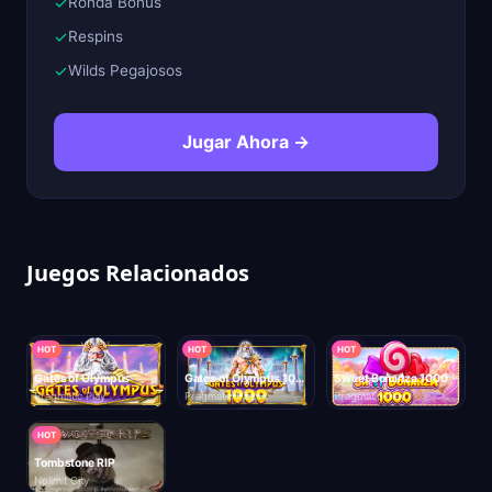
✓
Ronda Bonus
✓
Respins
✓
Wilds Pegajosos
Jugar Ahora →
Juegos Relacionados
HOT
HOT
HOT
Gates of Olympus
Gates of Olympus 1000
Sweet Bonanza 1000
Pragmatic Play
Pragmatic Play
Pragmatic Play
HOT
Tombstone RIP
Nolimit City