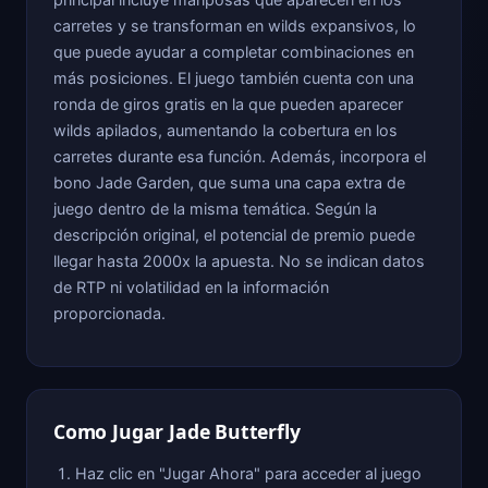
carretes y se transforman en wilds expansivos, lo
que puede ayudar a completar combinaciones en
más posiciones. El juego también cuenta con una
ronda de giros gratis en la que pueden aparecer
wilds apilados, aumentando la cobertura en los
carretes durante esa función. Además, incorpora el
bono Jade Garden, que suma una capa extra de
juego dentro de la misma temática. Según la
descripción original, el potencial de premio puede
llegar hasta 2000x la apuesta. No se indican datos
de RTP ni volatilidad en la información
proporcionada.
Como Jugar
Jade Butterfly
Haz clic en "Jugar Ahora" para acceder al juego