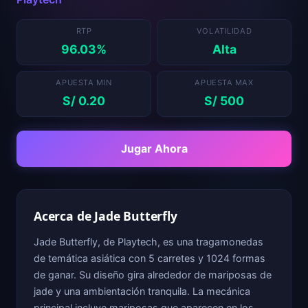
RTP
VOLATILIDAD
96.03%
Alta
APUESTA MIN
APUESTA MAX
S/ 0.20
S/ 500
Jugar Ahora
Acerca de
Jade Butterfly
Jade Butterfly, de Playtech, es una tragamonedas
de temática asiática con 5 carretes y 1024 formas
de ganar. Su diseño gira alrededor de mariposas de
jade y una ambientación tranquila. La mecánica
principal incluye mariposas que aparecen en los