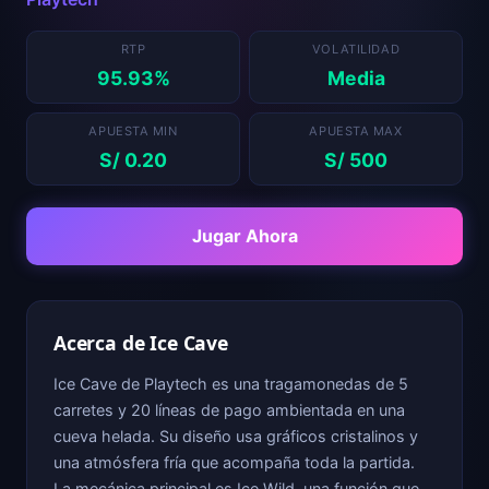
RTP
VOLATILIDAD
95.93%
Media
APUESTA MIN
APUESTA MAX
S/ 0.20
S/ 500
Jugar Ahora
Acerca de
Ice Cave
Ice Cave de Playtech es una tragamonedas de 5
carretes y 20 líneas de pago ambientada en una
cueva helada. Su diseño usa gráficos cristalinos y
una atmósfera fría que acompaña toda la partida.
La mecánica principal es Ice Wild, una función que