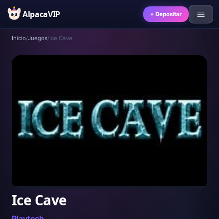
AlpacaVIP
+ Depositar
Inicio
/
Juegos
/
Ice Cave
Ice Cave
Playtech