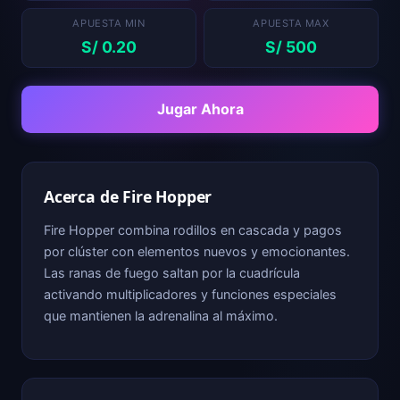
APUESTA MIN
APUESTA MAX
S/ 0.20
S/ 500
Jugar Ahora
Acerca de
Fire Hopper
Fire Hopper combina rodillos en cascada y pagos
por clúster con elementos nuevos y emocionantes.
Las ranas de fuego saltan por la cuadrícula
activando multiplicadores y funciones especiales
que mantienen la adrenalina al máximo.