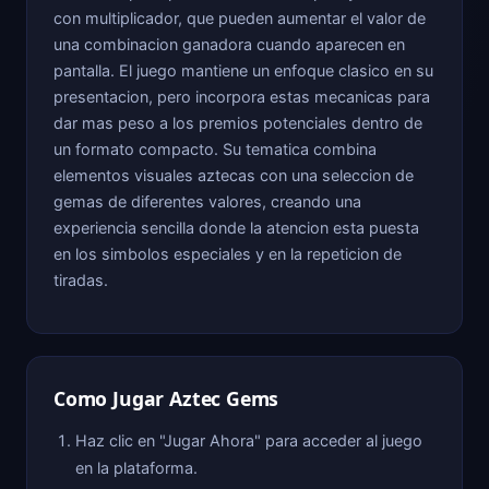
con multiplicador, que pueden aumentar el valor de
una combinacion ganadora cuando aparecen en
pantalla. El juego mantiene un enfoque clasico en su
presentacion, pero incorpora estas mecanicas para
dar mas peso a los premios potenciales dentro de
un formato compacto. Su tematica combina
elementos visuales aztecas con una seleccion de
gemas de diferentes valores, creando una
experiencia sencilla donde la atencion esta puesta
en los simbolos especiales y en la repeticion de
tiradas.
Como Jugar
Aztec Gems
Haz clic en "Jugar Ahora" para acceder al juego
en la plataforma.