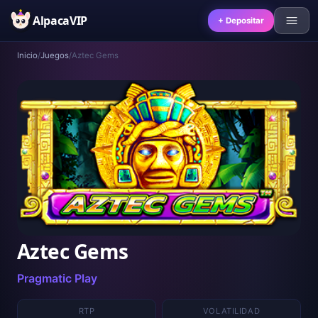
AlpacaVIP
+ Depositar
Inicio
/
Juegos
/
Aztec Gems
Aztec Gems
Pragmatic Play
RTP
VOLATILIDAD