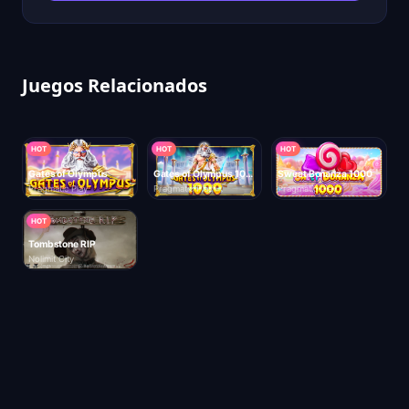
Juegos Relacionados
HOT
HOT
HOT
Gates of Olympus
Gates of Olympus 1000
Sweet Bonanza 1000
Pragmatic Play
Pragmatic Play
Pragmatic Play
HOT
Tombstone RIP
Nolimit City