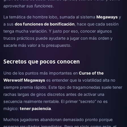
aprovechar sus funciones
.
La temática de hombre lobo, sumada al sistema
Megaways
y
a sus
dos funciones de bonificación
, hace que cada sesión
tenga mucha variación. Y justo por eso, conocer algunos
trucos prácticos puede ayudarte a jugar con más orden y
sacarle más valor a tu presupuesto.
Secretos que pocos conocen
Uno de los puntos más importantes en
Curse of the
Werewolf Megaways
es entender que la volatilidad alta no
siempre premia rápido. Este tipo de tragamonedas suele tener
rachas largas de giros discretos antes de activar una
secuencia realmente rentable. El primer “secreto” no es
mágico:
tener paciencia
.
Muchos jugadores abandonan demasiado pronto porque
esperan resultados inmediatos. Pero en slots como este, el