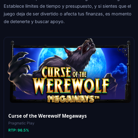
Establece límites de tiempo y presupuesto, y si sientes que el
juego deja de ser divertido o afecta tus finanzas, es momento
de detenerte y buscar apoyo.
Curse of the Werewolf Megaways
Pragmatic Play
RTP:
96.5
%