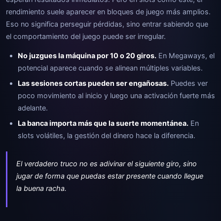
rendimiento suele aparecer en bloques de juego más amplios.
Eso no significa perseguir pérdidas, sino entrar sabiendo que
el comportamiento del juego puede ser irregular.
No juzgues la máquina por 10 o 20 giros.
En Megaways, el
potencial aparece cuando se alinean múltiples variables.
Las sesiones cortas pueden ser engañosas.
Puedes ver
poco movimiento al inicio y luego una activación fuerte más
adelante.
La banca importa más que la suerte momentánea.
En
slots volátiles, la gestión del dinero hace la diferencia.
El verdadero truco no es adivinar el siguiente giro, sino
jugar de forma que puedas estar presente cuando llegue
la buena racha.