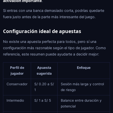
activación importante
.
Si entras con una banca demasiado corta, podrías quedarte
fuera justo antes de la parte más interesante del juego.
Configuración ideal de apuestas
No existe una apuesta perfecta para todos, pero sí una
configuración más razonable según el tipo de jugador. Como
referencia, este resumen puede ayudarte a decidir mejor:
Perfil de
Apuesta
Enfoque
jugador
sugerida
Conservador
S/ 0.20 a S/
Sesión más larga y control
1
de riesgo
Intermedio
S/ 1 a S/ 5
Balance entre duración y
potencial