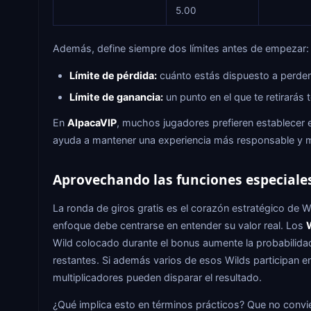
5.00
Además, define siempre dos límites antes de empezar:
Límite de pérdida:
cuánto estás dispuesto a perder 
Límite de ganancia:
un punto en el que te retirarás t
En
AlpacaVIP
, muchos jugadores prefieren establecer es
ayuda a mantener una experiencia más responsable y 
Aprovechando las funciones especiale
La ronda de giros gratis es el corazón estratégico de W
enfoque debe centrarse en entender su valor real. Los
Wild colocado durante el bonus aumente la probabilida
restantes. Si además varios de esos Wilds participan 
multiplicadores pueden disparar el resultado.
¿Qué implica esto en términos prácticos? Que no convi