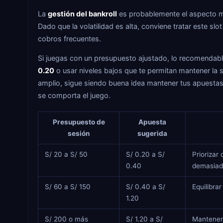
La
gestión del bankroll
es probablemente el aspecto má
Dado que la volatilidad es alta, conviene tratar este s
cobros frecuentes.
Si juegas con un presupuesto ajustado, lo recomendabl
0.20
o usar niveles bajos que te permitan mantener la 
amplio, sigue siendo buena idea mantener tus apuesta
se comporta el juego.
Presupuesto de
Apuesta
sesión
sugerida
S/ 20 a S/ 50
S/ 0.20 a S/
Priorizar
0.40
demasia
S/ 60 a S/ 150
S/ 0.40 a S/
Equilibra
1.20
S/ 200 o más
S/ 1.20 a S/
Mantener 