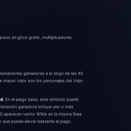
osos en giros gratis, multiplicadores
mbinaciones ganadoras a lo largo de las 40
e mayor valor son los personajes del Viejo
.
ld
. En el juego base, este símbolo puede
mbinación ganadora incluye uno o más
Si aparecen varios Wilds en la misma línea
lo que puede elevar bastante el pago.