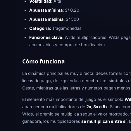
Volatilidad:
Alta
Apuesta mínima:
S/ 0.20
Apuesta máxima:
S/ 500
Categoría:
Tragamonedas
Funciones clave:
Wilds multiplicadores, Wilds pegaj
acumulables y compra de bonificación
Cómo funciona
La dinámica principal es muy directa: debes formar co
líneas de pago, de izquierda a derecha. Los símbolos d
Oeste, mientras que las letras y números pagan menos
El elemento más importante del juego es el símbolo
Wi
aparecer con multiplicadores de
2x, 3x o 5x
. Si una co
Wilds, el premio se multiplica según el valor mostrado. 
ganadora, los multiplicadores
se multiplican entre sí
, 