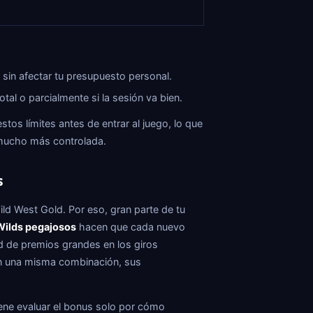
sin afectar tu presupuesto personal.
otal o parcialmente si la sesión va bien.
tos límites antes de entrar al juego, lo que
mucho más controlada.
s
ild West Gold. Por eso, gran parte de tu
Wilds pegajosos
hacen que cada nuevo
d de premios grandes en los giros
en una misma combinación, sus
ene evaluar el bonus solo por cómo