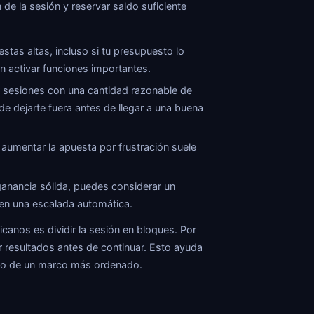
 de la sesión y reservar saldo suficiente
tas altas, incluso si tu presupuesto lo
n activar funciones importantes.
car sesiones con una cantidad razonable de
de dejarte fuera antes de llegar a una buena
 aumentar la apuesta por frustración suele
ganancia sólida, puedes considerar un
 en una escalada automática.
canos es dividir la sesión en bloques. Por
ar resultados antes de continuar. Esto ayuda
ntro de un marco más ordenado.