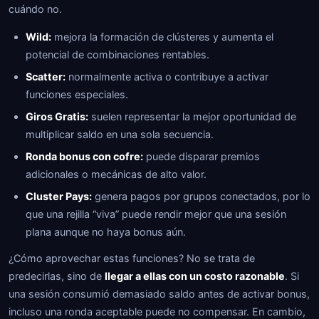
cuándo no.
Wild:
mejora la formación de clústeres y aumenta el
potencial de combinaciones rentables.
Scatter:
normalmente activa o contribuye a activar
funciones especiales.
Giros Gratis:
suelen representar la mejor oportunidad de
multiplicar saldo en una sola secuencia.
Ronda bonus con cofre:
puede disparar premios
adicionales o mecánicas de alto valor.
Cluster Pays:
genera pagos por grupos conectados, por lo
que una rejilla “viva” puede rendir mejor que una sesión
plana aunque no haya bonus aún.
¿Cómo aprovechar estas funciones? No se trata de
predecirlas, sino de
llegar a ellas con un costo razonable
. Si
una sesión consumió demasiado saldo antes de activar bonus,
incluso una ronda aceptable puede no compensar. En cambio,