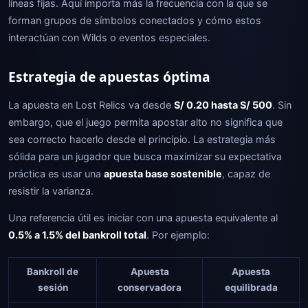
líneas fijas. Aquí importa más la frecuencia con la que se
forman grupos de símbolos conectados y cómo estos
interactúan con Wilds o eventos especiales.
Estrategia de apuestas óptima
La apuesta en Lost Relics va desde
S/ 0.20 hasta S/ 500
. Sin
embargo, que el juego permita apostar alto no significa que
sea correcto hacerlo desde el principio. La estrategia más
sólida para un jugador que busca maximizar su expectativa
práctica es usar una
apuesta base sostenible
, capaz de
resistir la varianza.
Una referencia útil es iniciar con una apuesta equivalente al
0.5% a 1.5% del bankroll total
. Por ejemplo:
Bankroll de
Apuesta
Apuesta
sesión
conservadora
equilibrada