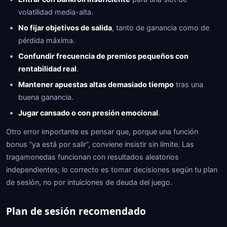
volatilidad media-alta.
No fijar objetivos de salida
, tanto de ganancia como de
pérdida máxima.
Confundir frecuencia de premios pequeños con
rentabilidad real
.
Mantener apuestas altas demasiado tiempo
tras una
buena ganancia.
Jugar cansado o con presión emocional
.
Otro error importante es pensar que, porque una función
bonus “ya está por salir”, conviene insistir sin límite. Las
tragamonedas funcionan con resultados aleatorios
independientes; lo correcto es tomar decisiones según tu plan
de sesión, no por intuiciones de deuda del juego.
Plan de sesión recomendado