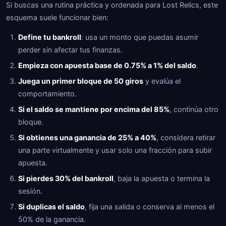
Si buscas una rutina práctica y ordenada para Lost Relics, este
esquema suele funcionar bien:
Define tu bankroll
: usa un monto que puedas asumir
perder sin afectar tus finanzas.
Empieza con apuesta base de 0.75% a 1% del saldo
.
Juega un primer bloque de 50 giros
y evalúa el
comportamiento.
Si el saldo se mantiene por encima del 85%
, continúa otro
bloque.
Si obtienes una ganancia de 25% a 40%
, considera retirar
una parte virtualmente y usar solo una fracción para subir
apuesta.
Si pierdes 30% del bankroll
, baja la apuesta o termina la
sesión.
Si duplicas el saldo
, fija una salida o conserva al menos el
50% de la ganancia.